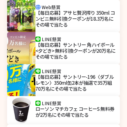
Web懸賞
【毎日応募】アサヒ贅沢搾り 350ml コ
ンビニ無料引換クーポンが18.3万名に
その場で当たる
LINE懸賞
【毎日応募】サントリー 角ハイボール
<夕どき> 無料引換クーポンが20万名に
その場で当たる
LINE懸賞
【毎日応募】サントリー-196〈ダブル
レモン〉350ml缶2本が抽選で35万組
70万名にその場で当たる
LINE懸賞
ローソン マチカフェ コーヒーS 無料券
が2万名にその場で当たる