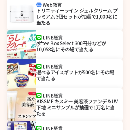
Web懸賞
トリニティーライン ジェルクリーム プ
レミアム 3個セットが抽選で1,000名に
当たる
LINE懸賞
giftee Box Select 300円分などが
10,058名にその場で当たる
LINE懸賞
選べるアイスギフトが500名にその場
で当たる
LINE懸賞
KISSME キスミー 美容液ファンデ＆UV
下地 ミニサンプルが抽選で1万名に当
たる
LINE懸賞