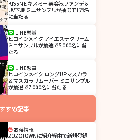
KISSME キスミー 美容液ファンデ＆
UV下地 ミニサンプルが抽選で1万名
に当たる
LINE懸賞
ヒロインメイク アイエステクリーム
ミニサンプルが抽選で5,000名に当
たる
LINE懸賞
ヒロインメイク ロングUPマスカラ
＆マスカラリムーバー ミニサンプル
が抽選で7,000名に当たる
すすめ記事
お得情報
ZOZOTOWNに紹介経由で新規登録