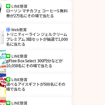
LINE懸賞
ローソン マチカフェ コーヒーS 無料
券が2万名にその場で当たる
Web懸賞
トリニティーライン ジェルクリーム
プレミアム 3個セットが抽選で1,000
名に当たる
LINE懸賞
giftee Box Select 300円分などが
10,058名にその場で当たる
LINE懸賞
選べるアイスギフトが500名にその
場で当たる
LINE懸賞