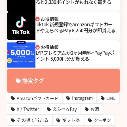
ると2,330ポイントがもれなく貰える
お得情報
Tiktok 新規登録でAmazonギフトカー
ドやえらべるPay 8,250円分が即貰える
お得情報
LYPプレミアムが2ヶ月無料+PayPayポ
イント 5,000円分が貰える
懸賞タグ
Amazonギフトカード
Instagram
LINE
X / Twitter
えらべるPay
お酒
その場で当たる
ギフト券
クーポン