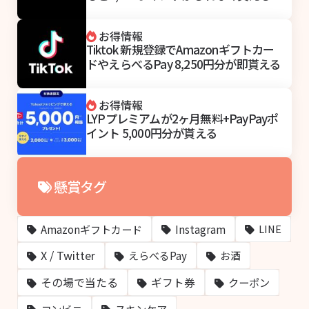
お得情報
Tiktok 新規登録でAmazonギフトカー
ドやえらべるPay 8,250円分が即貰える
お得情報
LYPプレミアムが2ヶ月無料+PayPayポ
イント 5,000円分が貰える
懸賞タグ
Amazonギフトカード
Instagram
LINE
X / Twitter
えらべるPay
お酒
その場で当たる
ギフト券
クーポン
コンビニ
スキンケア