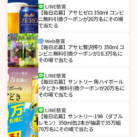
LINE懸賞
【毎日応募】アサヒゼロ 350ml コンビ
ニ無料引換クーポンが20万名にその場
で当たる
Web懸賞
【毎日応募】アサヒ贅沢搾り 350ml コ
ンビニ無料引換クーポンが18.3万名に
その場で当たる
LINE懸賞
【毎日応募】サントリー 角ハイボール
<夕どき> 無料引換クーポンが20万名に
その場で当たる
LINE懸賞
【毎日応募】サントリー-196〈ダブル
レモン〉350ml缶2本が抽選で35万組
70万名にその場で当たる