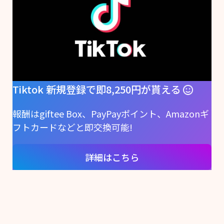
Tiktok 新規登録で即8,250円が貰える
報酬はgiftee Box、PayPayポイント、Amazonギ
フトカードなどと即交換可能!
詳細はこちら