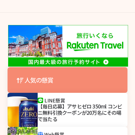
人気の懸賞
LINE懸賞
【毎日応募】アサヒゼロ 350ml コンビ
ニ無料引換クーポンが20万名にその場
で当たる
Web懸賞