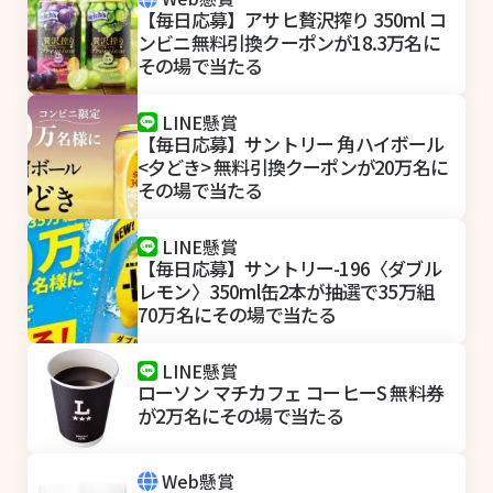
【毎日応募】アサヒ贅沢搾り 350ml コ
ンビニ無料引換クーポンが18.3万名に
その場で当たる
LINE懸賞
【毎日応募】サントリー 角ハイボール
<夕どき> 無料引換クーポンが20万名に
その場で当たる
LINE懸賞
【毎日応募】サントリー-196〈ダブル
レモン〉350ml缶2本が抽選で35万組
70万名にその場で当たる
LINE懸賞
ローソン マチカフェ コーヒーS 無料券
が2万名にその場で当たる
Web懸賞