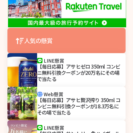
人気の懸賞
LINE懸賞
【毎日応募】アサヒゼロ 350ml コンビ
ニ無料引換クーポンが20万名にその場
で当たる
Web懸賞
【毎日応募】アサヒ贅沢搾り 350ml コ
ンビニ無料引換クーポンが18.3万名に
その場で当たる
LINE懸賞