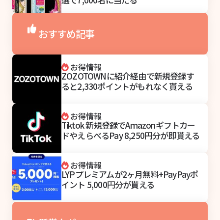
おすすめ記事
お得情報
ZOZOTOWNに紹介経由で新規登録す
ると2,330ポイントがもれなく貰える
お得情報
Tiktok 新規登録でAmazonギフトカー
ドやえらべるPay 8,250円分が即貰える
お得情報
LYPプレミアムが2ヶ月無料+PayPayポ
イント 5,000円分が貰える