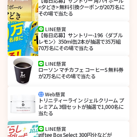
【毎日応募】サントリー 角ハイボール
<夕どき> 無料引換クーポンが20万名に
その場で当たる
LINE懸賞
【毎日応募】サントリー-196〈ダブル
レモン〉350ml缶2本が抽選で35万組
70万名にその場で当たる
LINE懸賞
ローソン マチカフェ コーヒーS 無料券
が2万名にその場で当たる
Web懸賞
トリニティーライン ジェルクリーム プ
レミアム 3個セットが抽選で1,000名に
当たる
LINE懸賞
giftee Box Select 300円分などが