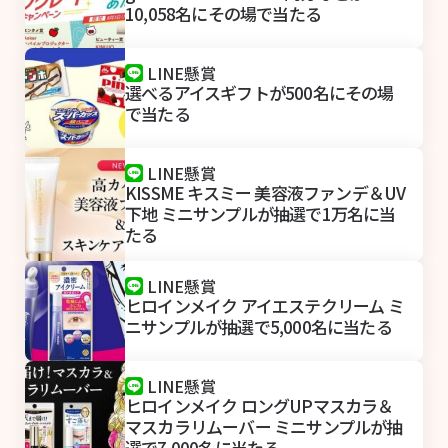
10,058名にその場で当たる
LINE懸賞
選べるアイスギフトが500名にその場
で当たる
LINE懸賞
KISSME キスミー 美容液ファンデ＆UV
下地 ミニサンプルが抽選で1万名に当
たる
LINE懸賞
ヒロインメイク アイエステクリーム ミ
ニサンプルが抽選で5,000名に当たる
LINE懸賞
ヒロインメイク ロングUPマスカラ＆
マスカラリムーバー ミニサンプルが抽
選で7,000名に当たる