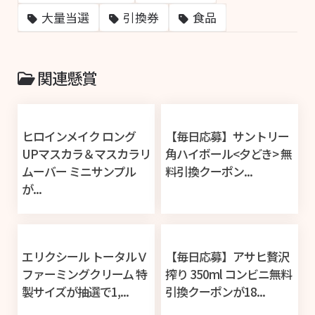
大量当選
引換券
食品
関連懸賞
ヒロインメイク ロング
【毎日応募】サントリー
UPマスカラ＆マスカラリ
角ハイボール<夕どき> 無
ムーバー ミニサンプル
料引換クーポン...
が...
エリクシール トータルＶ
【毎日応募】アサヒ贅沢
ファーミングクリーム 特
搾り 350ml コンビニ無料
製サイズが抽選で1,...
引換クーポンが18...