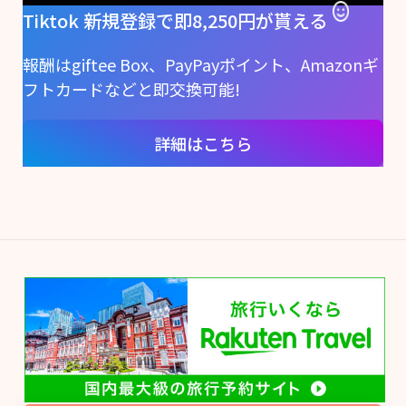
Tiktok 新規登録で即8,250円が貰える
報酬はgiftee Box、PayPayポイント、Amazonギ
フトカードなどと即交換可能!
詳細はこちら