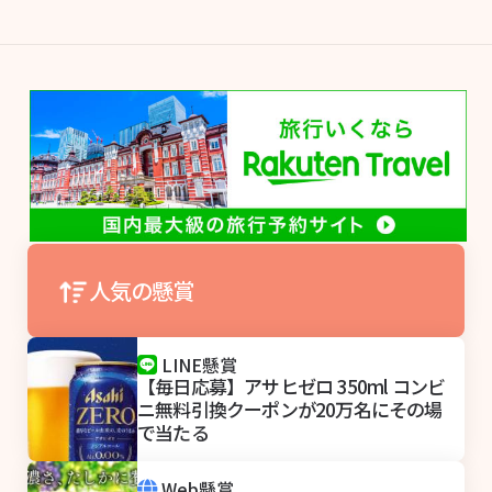
人気の懸賞
LINE懸賞
【毎日応募】アサヒゼロ 350ml コンビ
ニ無料引換クーポンが20万名にその場
で当たる
Web懸賞