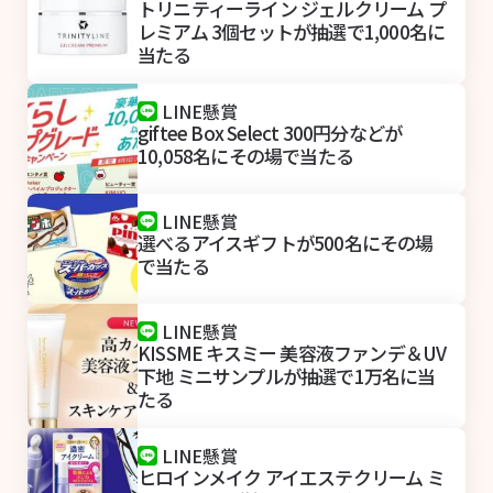
トリニティーライン ジェルクリーム プ
レミアム 3個セットが抽選で1,000名に
当たる
LINE懸賞
giftee Box Select 300円分などが
10,058名にその場で当たる
LINE懸賞
選べるアイスギフトが500名にその場
で当たる
LINE懸賞
KISSME キスミー 美容液ファンデ＆UV
下地 ミニサンプルが抽選で1万名に当
たる
LINE懸賞
ヒロインメイク アイエステクリーム ミ