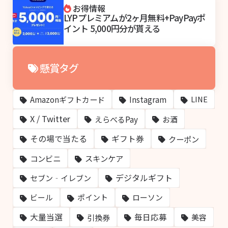
お得情報
LYPプレミアムが2ヶ月無料+PayPayポ
イント 5,000円分が貰える
懸賞タグ
Amazonギフトカード
Instagram
LINE
X / Twitter
えらべるPay
お酒
その場で当たる
ギフト券
クーポン
コンビニ
スキンケア
デジタルギフト
セブン‐イレブン
ビール
ポイント
ローソン
大量当選
毎日応募
引換券
美容