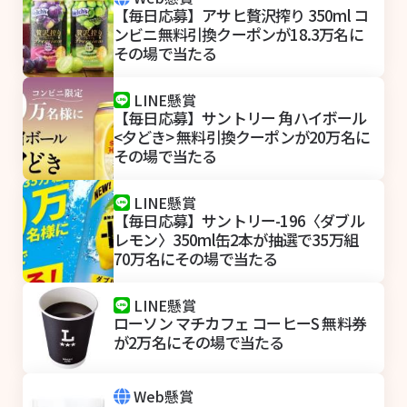
【毎日応募】アサヒ贅沢搾り 350ml コ
ンビニ無料引換クーポンが18.3万名に
その場で当たる
LINE懸賞
【毎日応募】サントリー 角ハイボール
<夕どき> 無料引換クーポンが20万名に
その場で当たる
LINE懸賞
【毎日応募】サントリー-196〈ダブル
レモン〉350ml缶2本が抽選で35万組
70万名にその場で当たる
LINE懸賞
ローソン マチカフェ コーヒーS 無料券
が2万名にその場で当たる
Web懸賞