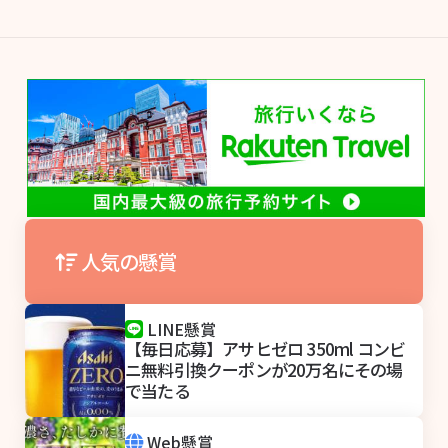
人気の懸賞
LINE懸賞
【毎日応募】アサヒゼロ 350ml コンビ
ニ無料引換クーポンが20万名にその場
で当たる
Web懸賞