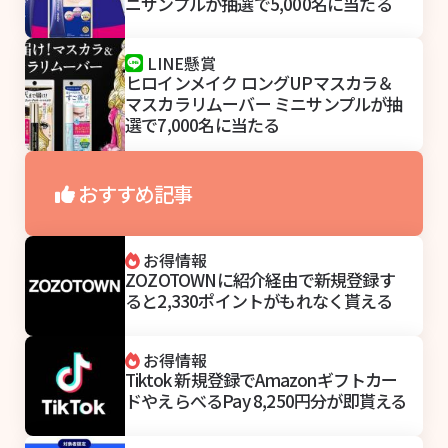
ニサンプルが抽選で5,000名に当たる
LINE懸賞
ヒロインメイク ロングUPマスカラ＆
マスカラリムーバー ミニサンプルが抽
選で7,000名に当たる
おすすめ記事
お得情報
ZOZOTOWNに紹介経由で新規登録す
ると2,330ポイントがもれなく貰える
お得情報
Tiktok 新規登録でAmazonギフトカー
ドやえらべるPay 8,250円分が即貰える