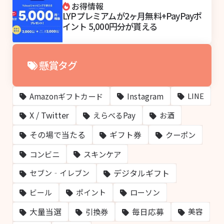
お得情報
LYPプレミアムが2ヶ月無料+PayPayポ
イント 5,000円分が貰える
懸賞タグ
Amazonギフトカード
Instagram
LINE
X / Twitter
えらべるPay
お酒
その場で当たる
ギフト券
クーポン
コンビニ
スキンケア
デジタルギフト
セブン‐イレブン
ビール
ポイント
ローソン
大量当選
毎日応募
引換券
美容