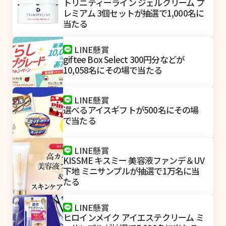
トリニティーライン ジェルクリーム プ
レミアム 3個セットが抽選で1,000名に
当たる
LINE懸賞
giftee Box Select 300円分などが
10,058名にその場で当たる
LINE懸賞
選べるアイスギフトが500名にその場
で当たる
LINE懸賞
KISSME キスミー 美容液ファンデ＆UV
下地 ミニサンプルが抽選で1万名に当
たる
LINE懸賞
ヒロインメイク アイエステクリーム ミ