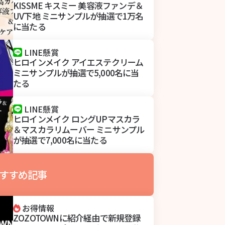
KISSME キスミー 美容液ファンデ＆
UV下地 ミニサンプルが抽選で1万名
に当たる
LINE懸賞
ヒロインメイク アイエステクリーム
ミニサンプルが抽選で5,000名に当
たる
LINE懸賞
ヒロインメイク ロングUPマスカラ
＆マスカラリムーバー ミニサンプル
が抽選で7,000名に当たる
すすめ記事
お得情報
ZOZOTOWNに紹介経由で新規登録