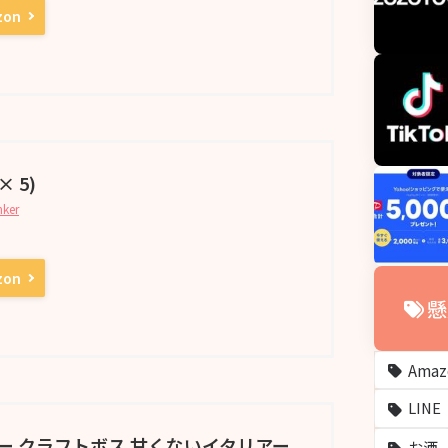
zon
× 5)
nker
zon
懸
Ama
LINE
ー クラフトボス 甘くないイタリアー
お酒