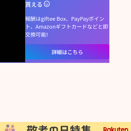
貰える
報酬はgiftee Box、PayPayポイン
ト、Amazonギフトカードなどと即
交換可能!
詳細はこちら