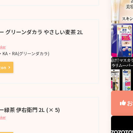
ー グリーンダカラ やさしい麦茶 2L
nker
A・KA・RA(グリーンダカラ)
zon
お
緑茶 伊右衛門 2L (× 5)
nker