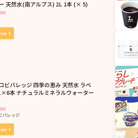
 天然水(南アルプス) 2L 1本 (× 5)
nker
zon
コビバレッジ 四季の恵み 天然水 ラベ
2L×6本 ナチュラルミネラルウォーター
nker
ビバレッジ
zon