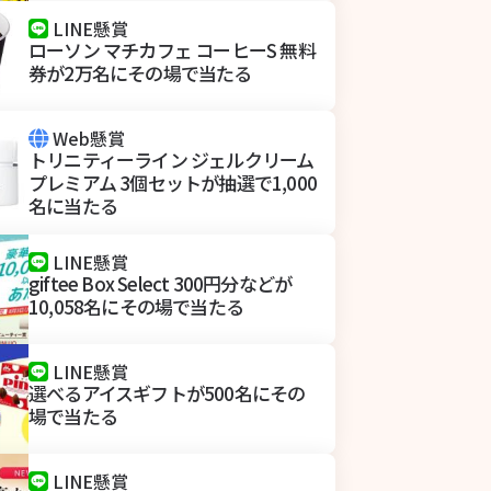
LINE懸賞
ローソン マチカフェ コーヒーS 無料
券が2万名にその場で当たる
Web懸賞
トリニティーライン ジェルクリーム
プレミアム 3個セットが抽選で1,000
名に当たる
LINE懸賞
giftee Box Select 300円分などが
10,058名にその場で当たる
LINE懸賞
選べるアイスギフトが500名にその
場で当たる
LINE懸賞