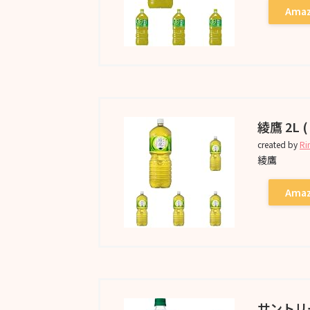
Ama
綾鷹 2L (
created by
Ri
綾鷹
Ama
サントリ