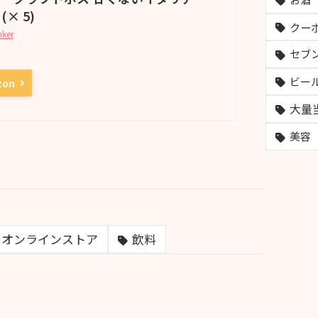
 (× 5)
クー
nker
セブ
ビー
zon
大量
美容
オンラインストア
飲料