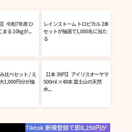
30円】令和7年産 ひ
レインストーム トロピカル 2本
る 10kgが...
セットが抽選で1,000名に当た
る
比べセット / え
【1本 39円】アイリスオーヤマ
大1,000円分が抽
500ml ×48本 富士山の天然
水...
Tiktok 新規登録で即8,250円が