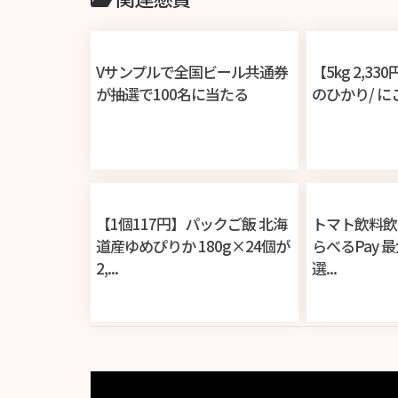
Vサンプルで全国ビール共通券
【5kg 2,3
が抽選で100名に当たる
のひかり/ にこま
【1個117円】パックご飯 北海
トマト飲料飲み
道産ゆめぴりか 180g×24個が
らべるPay 最
2,...
選...