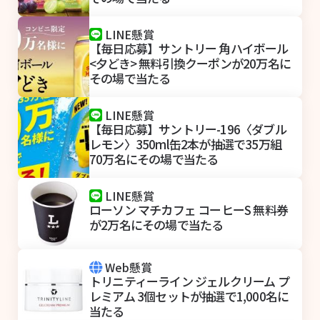
LINE懸賞
【毎日応募】サントリー 角ハイボール
<夕どき> 無料引換クーポンが20万名に
その場で当たる
LINE懸賞
【毎日応募】サントリー-196〈ダブル
レモン〉350ml缶2本が抽選で35万組
70万名にその場で当たる
LINE懸賞
ローソン マチカフェ コーヒーS 無料券
が2万名にその場で当たる
Web懸賞
トリニティーライン ジェルクリーム プ
レミアム 3個セットが抽選で1,000名に
当たる