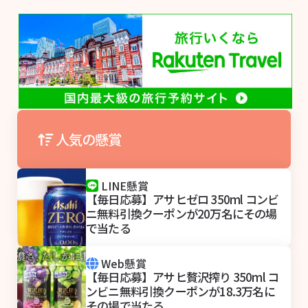
人気の懸賞
LINE懸賞
【毎日応募】アサヒゼロ 350ml コンビ
ニ無料引換クーポンが20万名にその場
で当たる
Web懸賞
【毎日応募】アサヒ贅沢搾り 350ml コ
ンビニ無料引換クーポンが18.3万名に
その場で当たる