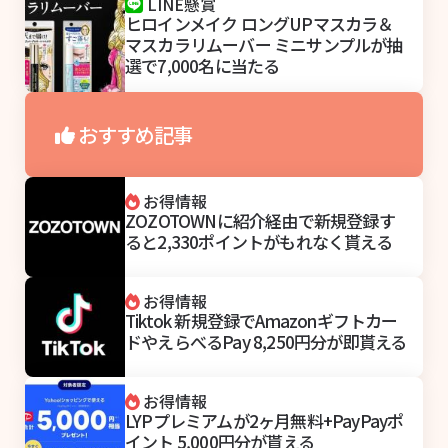
LINE懸賞
ヒロインメイク ロングUPマスカラ＆
マスカラリムーバー ミニサンプルが抽
選で7,000名に当たる
おすすめ記事
お得情報
ZOZOTOWNに紹介経由で新規登録す
ると2,330ポイントがもれなく貰える
お得情報
Tiktok 新規登録でAmazonギフトカー
ドやえらべるPay 8,250円分が即貰える
お得情報
LYPプレミアムが2ヶ月無料+PayPayポ
イント 5,000円分が貰える