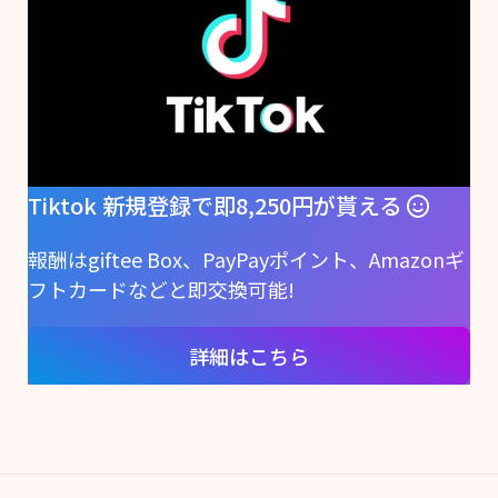
Tiktok 新規登録で即8,250円が貰える
報酬はgiftee Box、PayPayポイント、Amazonギ
フトカードなどと即交換可能!
詳細はこちら