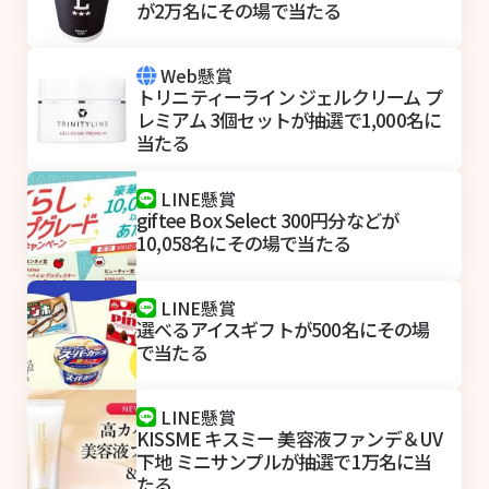
が2万名にその場で当たる
Web懸賞
トリニティーライン ジェルクリーム プ
レミアム 3個セットが抽選で1,000名に
当たる
LINE懸賞
giftee Box Select 300円分などが
10,058名にその場で当たる
LINE懸賞
選べるアイスギフトが500名にその場
で当たる
LINE懸賞
KISSME キスミー 美容液ファンデ＆UV
下地 ミニサンプルが抽選で1万名に当
たる