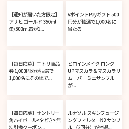
【通知が届いた方限定】
VポイントPayギフト 500
アサヒ ゴールド 350ml
円分が抽選で1,000名に
缶/500ml缶が1...
当たる
【毎日応募】ニトリ商品
ヒロインメイク ロング
券 1,000円分が抽選で
UPマスカラ＆マスカラリ
1,000名にその場で...
ムーバー ミニサンプル
が...
【毎日応募】サントリー
ルナソル スキンフュージ
角ハイボール<夕どき> 無
ングフィルターN2 サンプ
料引換クーポン...
ル （3回分）が抽選...