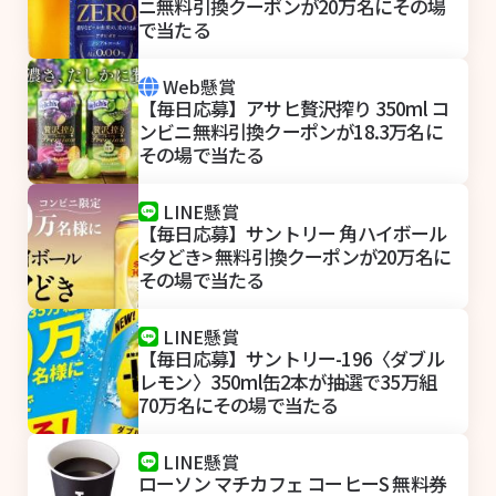
ニ無料引換クーポンが20万名にその場
で当たる
Web懸賞
【毎日応募】アサヒ贅沢搾り 350ml コ
ンビニ無料引換クーポンが18.3万名に
その場で当たる
LINE懸賞
【毎日応募】サントリー 角ハイボール
<夕どき> 無料引換クーポンが20万名に
その場で当たる
LINE懸賞
【毎日応募】サントリー-196〈ダブル
レモン〉350ml缶2本が抽選で35万組
70万名にその場で当たる
LINE懸賞
ローソン マチカフェ コーヒーS 無料券