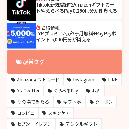
Tiktok 新規登録でAmazonギフトカー
ドやえらべるPay 8,250円分が即貰える
お得情報
LYPプレミアムが2ヶ月無料+PayPayポ
イント 5,000円分が貰える
懸賞タグ
Amazonギフトカード
Instagram
LINE
X / Twitter
えらべるPay
お酒
その場で当たる
ギフト券
クーポン
コンビニ
スキンケア
デジタルギフト
セブン‐イレブン