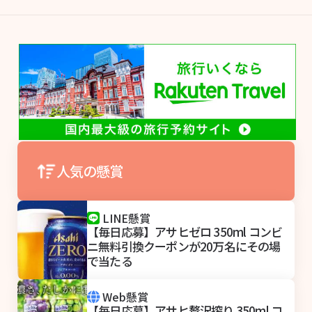
人気の懸賞
LINE懸賞
【毎日応募】アサヒゼロ 350ml コンビ
ニ無料引換クーポンが20万名にその場
で当たる
Web懸賞
【毎日応募】アサヒ贅沢搾り 350ml コ