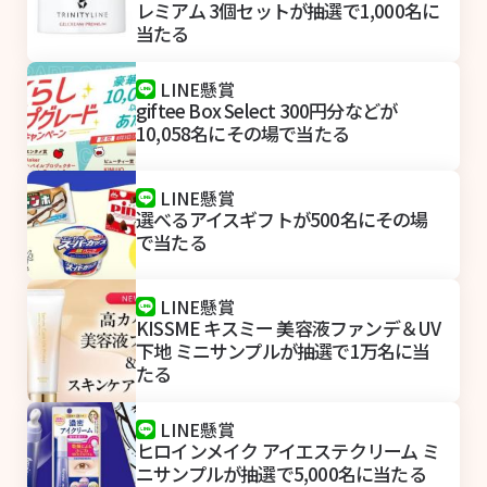
レミアム 3個セットが抽選で1,000名に
当たる
LINE懸賞
giftee Box Select 300円分などが
10,058名にその場で当たる
LINE懸賞
選べるアイスギフトが500名にその場
で当たる
LINE懸賞
KISSME キスミー 美容液ファンデ＆UV
下地 ミニサンプルが抽選で1万名に当
たる
LINE懸賞
ヒロインメイク アイエステクリーム ミ
ニサンプルが抽選で5,000名に当たる