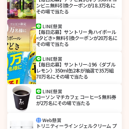
ンビニ無料引換クーポンが18.3万名に
その場で当たる
LINE懸賞
【毎日応募】サントリー 角ハイボール
<夕どき> 無料引換クーポンが20万名に
その場で当たる
LINE懸賞
【毎日応募】サントリー-196〈ダブル
レモン〉350ml缶2本が抽選で35万組
70万名にその場で当たる
LINE懸賞
ローソン マチカフェ コーヒーS 無料券
が2万名にその場で当たる
Web懸賞
トリニティーライン ジェルクリーム プ