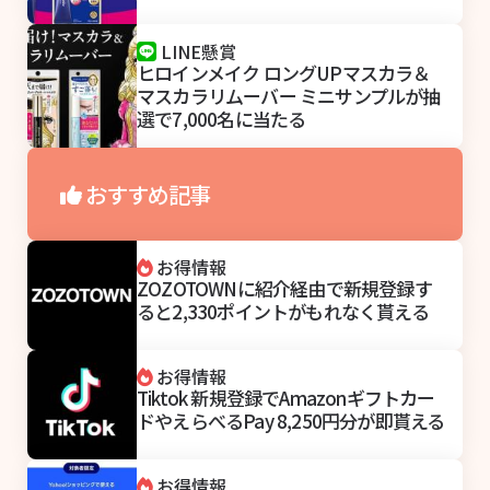
LINE懸賞
ヒロインメイク ロングUPマスカラ＆
マスカラリムーバー ミニサンプルが抽
選で7,000名に当たる
おすすめ記事
お得情報
ZOZOTOWNに紹介経由で新規登録す
ると2,330ポイントがもれなく貰える
お得情報
Tiktok 新規登録でAmazonギフトカー
ドやえらべるPay 8,250円分が即貰える
お得情報