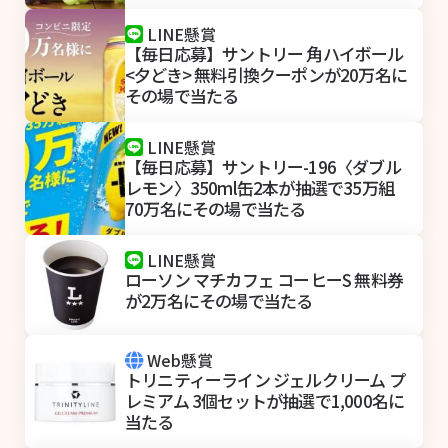
LINE懸賞
【毎日応募】サントリー 角ハイボール
<夕どき> 無料引換クーポンが20万名に
その場で当たる
LINE懸賞
【毎日応募】サントリー-196〈ダブル
レモン〉350ml缶2本が抽選で35万組
70万名にその場で当たる
LINE懸賞
ローソン マチカフェ コーヒーS 無料券
が2万名にその場で当たる
Web懸賞
トリニティーライン ジェルクリーム プ
レミアム 3個セットが抽選で1,000名に
当たる