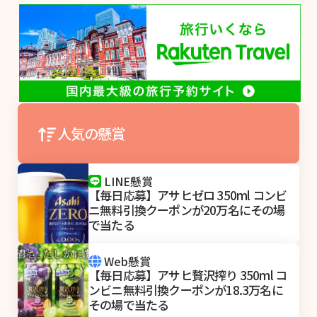
人気の懸賞
LINE懸賞
【毎日応募】アサヒゼロ 350ml コンビ
ニ無料引換クーポンが20万名にその場
で当たる
Web懸賞
【毎日応募】アサヒ贅沢搾り 350ml コ
ンビニ無料引換クーポンが18.3万名に
その場で当たる