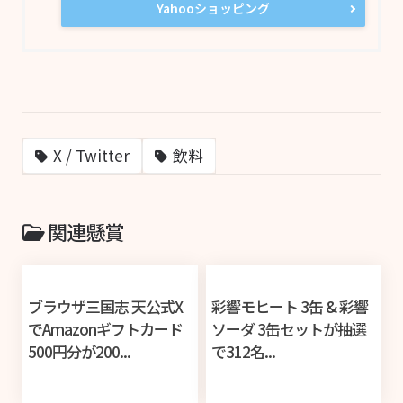
Yahooショッピング
X / Twitter
飲料
関連懸賞
ブラウザ三国志 天公式X
彩響モヒート 3缶 & 彩響
でAmazonギフトカード
ソーダ 3缶セットが抽選
500円分が200...
で312名...