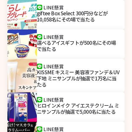
LINE懸賞
giftee Box Select 300円分などが
10,058名にその場で当たる
LINE懸賞
選べるアイスギフトが500名にその場
で当たる
LINE懸賞
KISSME キスミー 美容液ファンデ＆UV
下地 ミニサンプルが抽選で1万名に当
たる
LINE懸賞
ヒロインメイク アイエステクリーム ミ
ニサンプルが抽選で5,000名に当たる
LINE懸賞