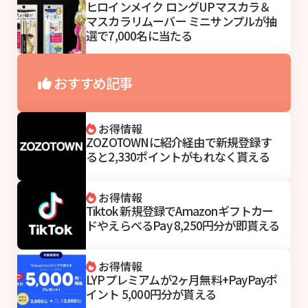
ヒロインメイク ロングUPマスカラ＆
マスカラリムーバー ミニサンプルが抽
選で7,000名に当たる
おすすめ記事
お得情報
ZOZOTOWNに紹介経由で新規登録す
ると2,330ポイントがもれなく貰える
お得情報
Tiktok 新規登録でAmazonギフトカー
ドやえらべるPay 8,250円分が即貰える
お得情報
LYPプレミアムが2ヶ月無料+PayPayポ
イント 5,000円分が貰える