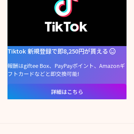
Tiktok 新規登録で即8,250円が貰える
報酬はgiftee Box、PayPayポイント、Amazonギ
フトカードなどと即交換可能!
詳細はこちら