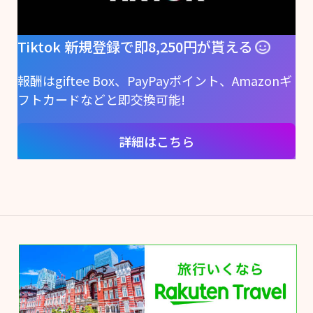
Tiktok 新規登録で即8,250円が貰える
報酬はgiftee Box、PayPayポイント、Amazonギ
フトカードなどと即交換可能!
詳細はこちら