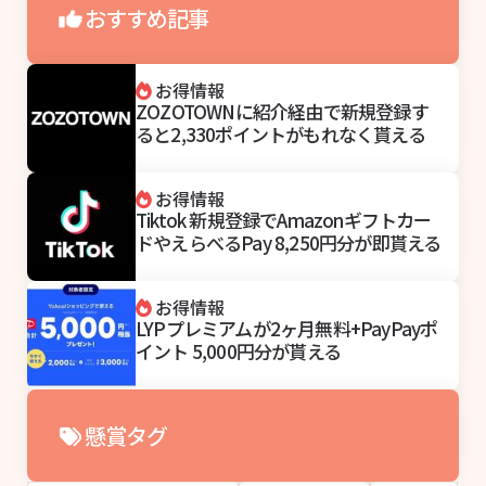
おすすめ記事
お得情報
ZOZOTOWNに紹介経由で新規登録す
ると2,330ポイントがもれなく貰える
お得情報
Tiktok 新規登録でAmazonギフトカー
ドやえらべるPay 8,250円分が即貰える
お得情報
LYPプレミアムが2ヶ月無料+PayPayポ
イント 5,000円分が貰える
懸賞タグ