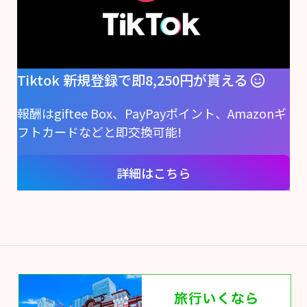
Tiktok 新規登録で即8,250円が貰える
報酬はgiftee Box、PayPayポイント、Amazonギ
フトカードなどと即交換可能!
詳細はこちら