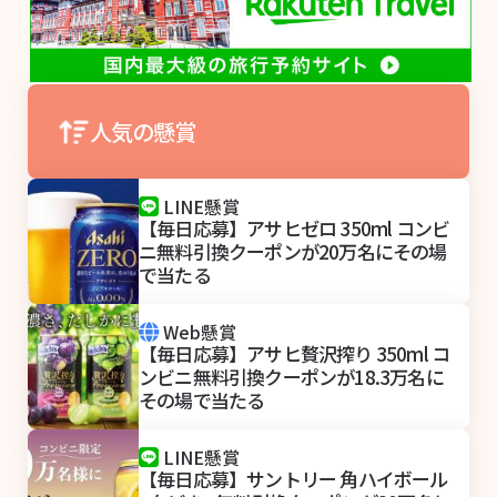
人気の懸賞
LINE懸賞
【毎日応募】アサヒゼロ 350ml コンビ
ニ無料引換クーポンが20万名にその場
で当たる
Web懸賞
【毎日応募】アサヒ贅沢搾り 350ml コ
ンビニ無料引換クーポンが18.3万名に
その場で当たる
LINE懸賞
【毎日応募】サントリー 角ハイボール