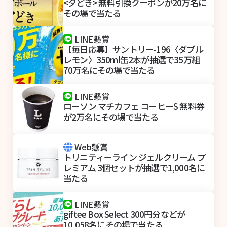
<夕どき> 無料引換クーポンが20万名に
その場で当たる
LINE懸賞
【毎日応募】サントリー-196〈ダブル
レモン〉350ml缶2本が抽選で35万組
70万名にその場で当たる
LINE懸賞
ローソン マチカフェ コーヒーS 無料券
が2万名にその場で当たる
Web懸賞
トリニティーライン ジェルクリーム プ
レミアム 3個セットが抽選で1,000名に
当たる
LINE懸賞
giftee Box Select 300円分などが
10,058名にその場で当たる