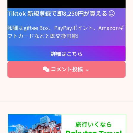
Tiktok 新規登録で即8,250円が貰える
報酬はgiftee Box、PayPayポイント、Amazonギ
フトカードなどと即交換可能!
詳細はこちら
コメント投稿