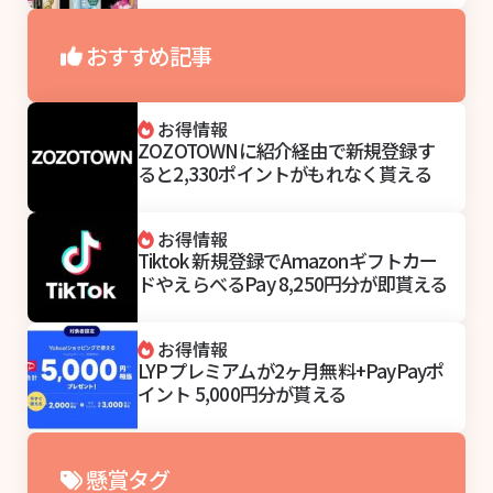
おすすめ記事
お得情報
ZOZOTOWNに紹介経由で新規登録す
ると2,330ポイントがもれなく貰える
お得情報
Tiktok 新規登録でAmazonギフトカー
ドやえらべるPay 8,250円分が即貰える
お得情報
LYPプレミアムが2ヶ月無料+PayPayポ
イント 5,000円分が貰える
懸賞タグ