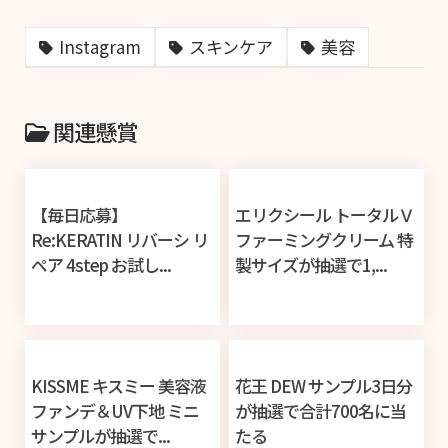
Instagram
スキンケア
美容
関連懸賞
【毎日応募】
エリクシール トータルＶ
Re:KERATIN リバーシ リ
ファーミングクリーム 特
ペア 4step お試し...
製サイズが抽選で1,...
KISSME キスミー 美容液
花王 DEW サンプル3日分
ファンデ＆UV下地 ミニ
が抽選で合計700名に当
サンプルが抽選で...
たる