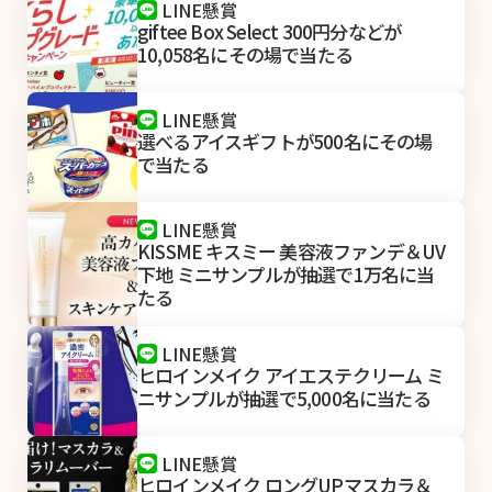
LINE懸賞
giftee Box Select 300円分などが
10,058名にその場で当たる
LINE懸賞
選べるアイスギフトが500名にその場
で当たる
LINE懸賞
KISSME キスミー 美容液ファンデ＆UV
下地 ミニサンプルが抽選で1万名に当
たる
LINE懸賞
ヒロインメイク アイエステクリーム ミ
ニサンプルが抽選で5,000名に当たる
LINE懸賞
ヒロインメイク ロングUPマスカラ＆