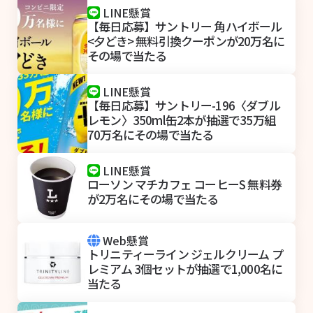
LINE懸賞
【毎日応募】サントリー 角ハイボール
<夕どき> 無料引換クーポンが20万名に
その場で当たる
LINE懸賞
【毎日応募】サントリー-196〈ダブル
レモン〉350ml缶2本が抽選で35万組
70万名にその場で当たる
LINE懸賞
ローソン マチカフェ コーヒーS 無料券
が2万名にその場で当たる
Web懸賞
トリニティーライン ジェルクリーム プ
レミアム 3個セットが抽選で1,000名に
当たる