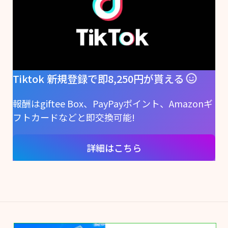
Tiktok 新規登録で即8,250円が貰える
報酬はgiftee Box、PayPayポイント、Amazonギ
フトカードなどと即交換可能!
詳細はこちら