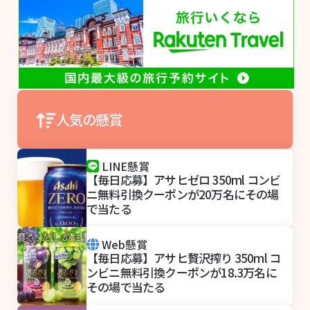
人気の懸賞
LINE懸賞
【毎日応募】アサヒゼロ 350ml コンビ
ニ無料引換クーポンが20万名にその場
で当たる
Web懸賞
【毎日応募】アサヒ贅沢搾り 350ml コ
ンビニ無料引換クーポンが18.3万名に
その場で当たる