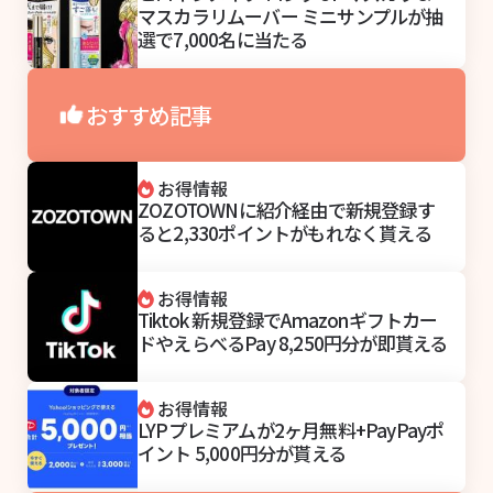
マスカラリムーバー ミニサンプルが抽
選で7,000名に当たる
おすすめ記事
お得情報
ZOZOTOWNに紹介経由で新規登録す
ると2,330ポイントがもれなく貰える
お得情報
Tiktok 新規登録でAmazonギフトカー
ドやえらべるPay 8,250円分が即貰える
お得情報
LYPプレミアムが2ヶ月無料+PayPayポ
イント 5,000円分が貰える