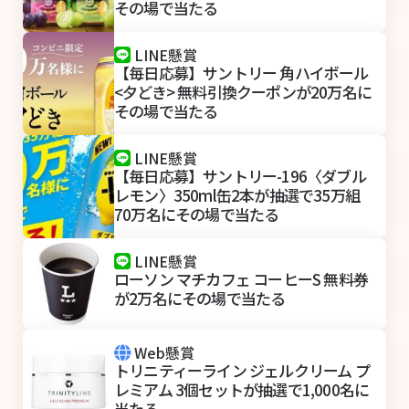
その場で当たる
LINE懸賞
【毎日応募】サントリー 角ハイボール
<夕どき> 無料引換クーポンが20万名に
その場で当たる
LINE懸賞
【毎日応募】サントリー-196〈ダブル
レモン〉350ml缶2本が抽選で35万組
70万名にその場で当たる
LINE懸賞
ローソン マチカフェ コーヒーS 無料券
が2万名にその場で当たる
Web懸賞
トリニティーライン ジェルクリーム プ
レミアム 3個セットが抽選で1,000名に
当たる