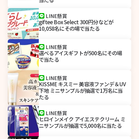
LINE懸賞
giftee Box Select 300円分などが
10,058名にその場で当たる
LINE懸賞
選べるアイスギフトが500名にその場
で当たる
LINE懸賞
KISSME キスミー 美容液ファンデ＆UV
下地 ミニサンプルが抽選で1万名に当
たる
LINE懸賞
ヒロインメイク アイエステクリーム ミ
ニサンプルが抽選で5,000名に当たる