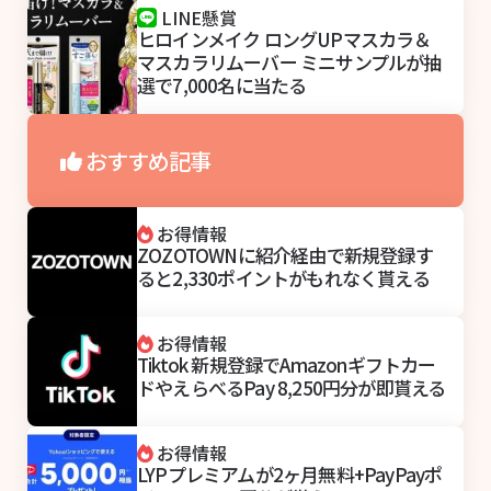
LINE懸賞
ヒロインメイク ロングUPマスカラ＆
マスカラリムーバー ミニサンプルが抽
選で7,000名に当たる
おすすめ記事
お得情報
ZOZOTOWNに紹介経由で新規登録す
ると2,330ポイントがもれなく貰える
お得情報
Tiktok 新規登録でAmazonギフトカー
ドやえらべるPay 8,250円分が即貰える
お得情報
LYPプレミアムが2ヶ月無料+PayPayポ