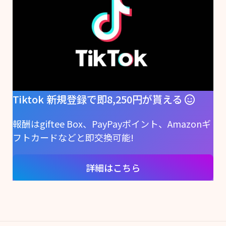
Tiktok 新規登録で即8,250円が貰える
報酬はgiftee Box、PayPayポイント、Amazonギ
フトカードなどと即交換可能!
詳細はこちら