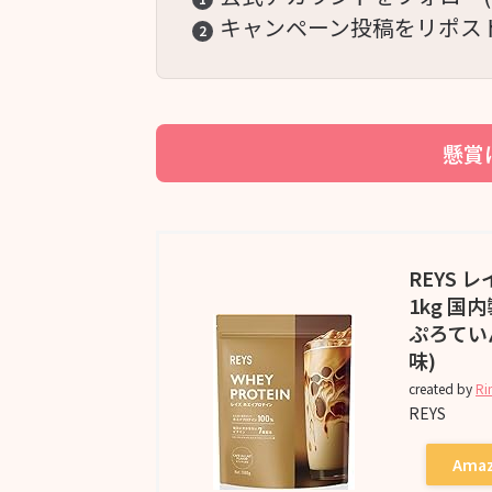
キャンペーン投稿をリポス
2
懸賞
REYS 
1kg 国
ぷろてい
味)
created by
Ri
REYS
Ama