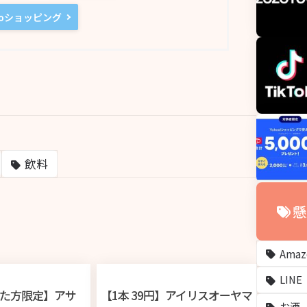
ooショッピング
飲料
懸
Ama
LINE
た方限定】アサ
【1本 39円】アイリスオーヤマ
お酒