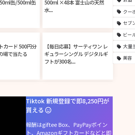
50ml缶/500ml缶
500ml ×48本 富士山の天然
水...
クー
セブ
ビー
フトカード 500円分
【毎日応募】サーティワン レ
大量
その場で当たる
ギュラーシングル デジタルギ
美容
フトが300名...
Tiktok 新規登録で即8,250円が
貰える
報酬はgiftee Box、PayPayポイン
ト、Amazonギフトカードなどと即