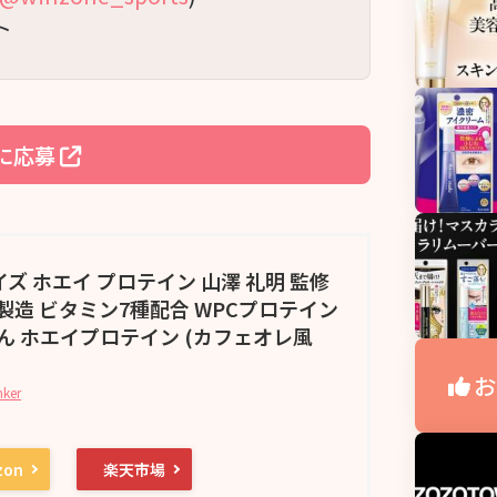
ト
に応募
レイズ ホエイ プロテイン 山澤 礼明 監修
内製造 ビタミン7種配合 WPCプロテイン
ん ホエイプロテイン (カフェオレ風
お
nker
zon
楽天市場