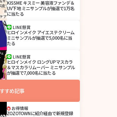
KISSME キスミー 美容液ファンデ＆
UV下地 ミニサンプルが抽選で1万名
に当たる
LINE懸賞
ヒロインメイク アイエステクリーム
ミニサンプルが抽選で5,000名に当
たる
LINE懸賞
ヒロインメイク ロングUPマスカラ
＆マスカラリムーバー ミニサンプル
が抽選で7,000名に当たる
すすめ記事
お得情報
ZOZOTOWNに紹介経由で新規登録