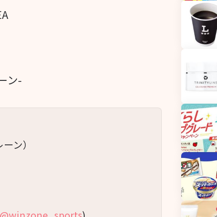
EA
ーン-
プレーン）
@winzone_sports
)