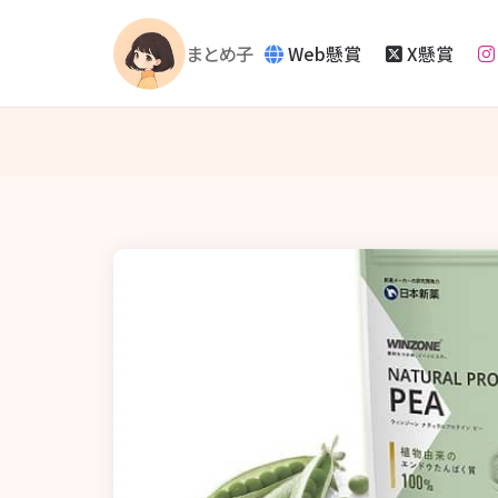
Web懸賞
X懸賞
まとめ子