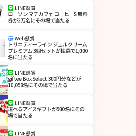
LINE懸賞
ローソン マチカフェ コーヒーS 無料
券が2万名にその場で当たる
Web懸賞
トリニティーライン ジェルクリーム
プレミアム 3個セットが抽選で1,000
名に当たる
LINE懸賞
giftee Box Select 300円分などが
10,058名にその場で当たる
LINE懸賞
選べるアイスギフトが500名にその
場で当たる
LINE懸賞