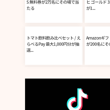
S 無料券が2万名にその場で当
ヒ ゴールド 3
たる
が1...
トマト飲料飲み比べセット / え
Amazonギ
らべるPay 最大1,000円分が抽
が200名に
選...