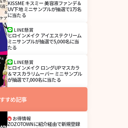
KISSME キスミー 美容液ファンデ＆
UV下地 ミニサンプルが抽選で1万名
に当たる
LINE懸賞
ヒロインメイク アイエステクリーム
ミニサンプルが抽選で5,000名に当
たる
LINE懸賞
ヒロインメイク ロングUPマスカラ
＆マスカラリムーバー ミニサンプル
が抽選で7,000名に当たる
すすめ記事
お得情報
ZOZOTOWNに紹介経由で新規登録