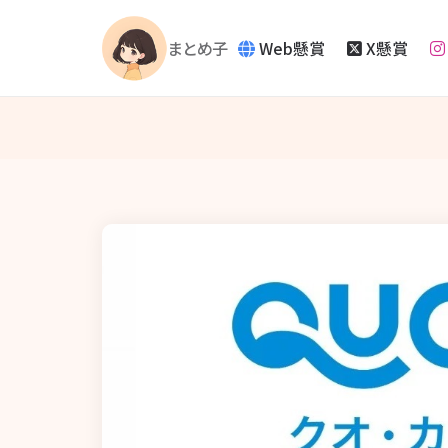
Web懸賞
X懸賞
まとめ子