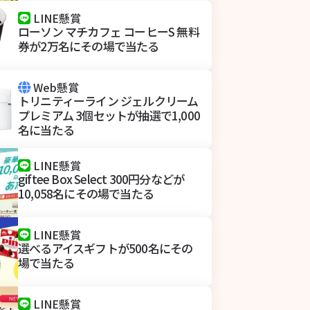
LINE懸賞
ローソン マチカフェ コーヒーS 無料
券が2万名にその場で当たる
Web懸賞
トリニティーライン ジェルクリーム
プレミアム 3個セットが抽選で1,000
名に当たる
LINE懸賞
giftee Box Select 300円分などが
10,058名にその場で当たる
LINE懸賞
選べるアイスギフトが500名にその
場で当たる
LINE懸賞