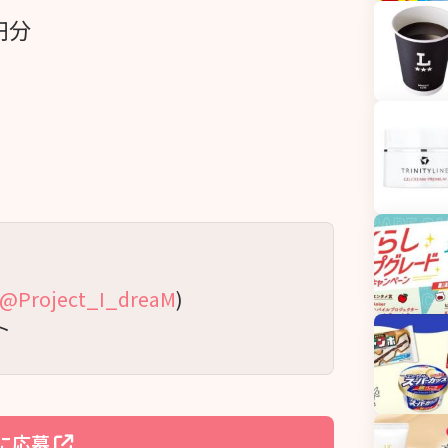
0円分
@Project_I_dreaM
)
ト
に応募