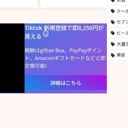
クー
セブ
Tiktok 新規登録で即8,250円が
ビー
貰える
大量
報酬はgiftee Box、PayPayポイン
美容
ト、Amazonギフトカードなどと即
交換可能!
詳細はこちら