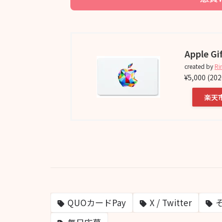
Apple Gi
created by
Ri
¥5,000
(20
楽天
QUOカードPay
X / Twitter