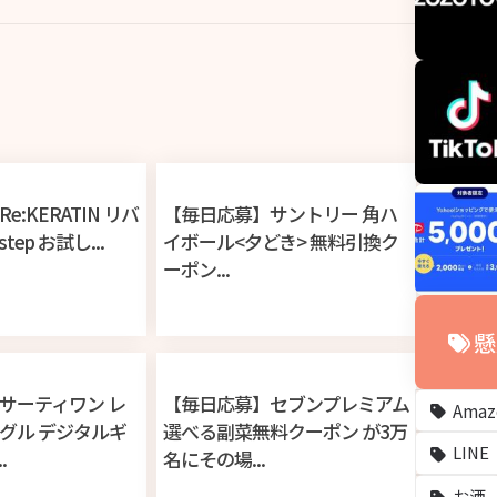
:KERATIN リバ
【毎日応募】サントリー 角ハ
tep お試し...
イボール<夕どき> 無料引換ク
ーポン...
懸
サーティワン レ
【毎日応募】セブンプレミアム
Ama
グル デジタルギ
選べる副菜無料クーポン が3万
LINE
.
名にその場...
お酒