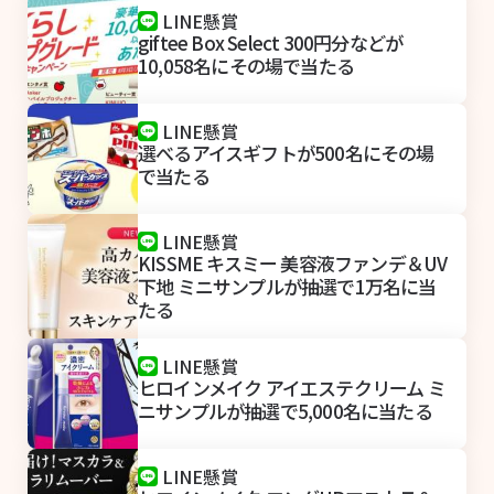
LINE懸賞
giftee Box Select 300円分などが
10,058名にその場で当たる
LINE懸賞
選べるアイスギフトが500名にその場
で当たる
LINE懸賞
KISSME キスミー 美容液ファンデ＆UV
下地 ミニサンプルが抽選で1万名に当
たる
LINE懸賞
ヒロインメイク アイエステクリーム ミ
ニサンプルが抽選で5,000名に当たる
LINE懸賞