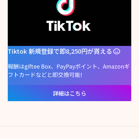
Tiktok 新規登録で即8,250円が貰える
報酬はgiftee Box、PayPayポイント、Amazonギ
フトカードなどと即交換可能!
詳細はこちら