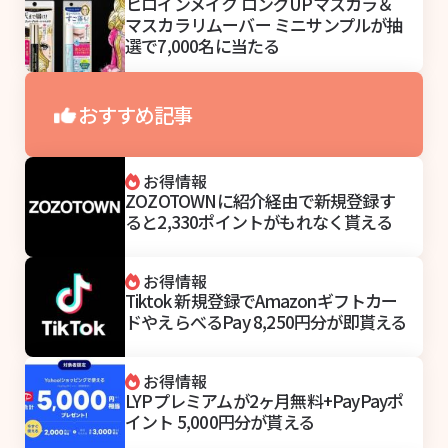
ヒロインメイク ロングUPマスカラ＆
マスカラリムーバー ミニサンプルが抽
選で7,000名に当たる
おすすめ記事
お得情報
ZOZOTOWNに紹介経由で新規登録す
ると2,330ポイントがもれなく貰える
お得情報
Tiktok 新規登録でAmazonギフトカー
ドやえらべるPay 8,250円分が即貰える
お得情報
LYPプレミアムが2ヶ月無料+PayPayポ
イント 5,000円分が貰える