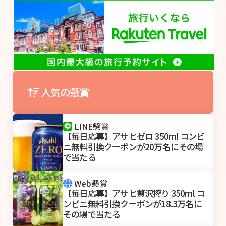
人気の懸賞
LINE懸賞
【毎日応募】アサヒゼロ 350ml コンビ
ニ無料引換クーポンが20万名にその場
で当たる
Web懸賞
【毎日応募】アサヒ贅沢搾り 350ml コ
ンビニ無料引換クーポンが18.3万名に
その場で当たる