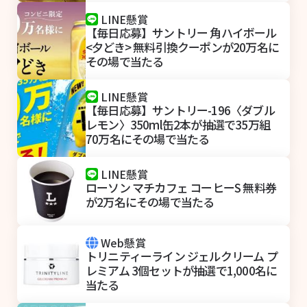
LINE懸賞
【毎日応募】サントリー 角ハイボール
<夕どき> 無料引換クーポンが20万名に
その場で当たる
LINE懸賞
【毎日応募】サントリー-196〈ダブル
レモン〉350ml缶2本が抽選で35万組
70万名にその場で当たる
LINE懸賞
ローソン マチカフェ コーヒーS 無料券
が2万名にその場で当たる
Web懸賞
トリニティーライン ジェルクリーム プ
レミアム 3個セットが抽選で1,000名に
当たる