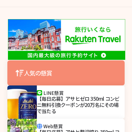
人気の懸賞
LINE懸賞
【毎日応募】アサヒゼロ 350ml コンビ
ニ無料引換クーポンが20万名にその場
で当たる
Web懸賞
【毎日応募】アサヒ贅沢搾り 350ml コ