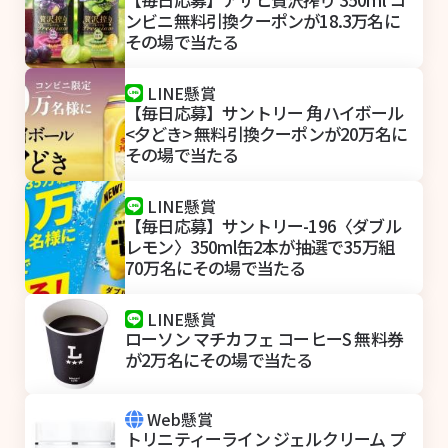
ンビニ無料引換クーポンが18.3万名に
その場で当たる
LINE懸賞
【毎日応募】サントリー 角ハイボール
<夕どき> 無料引換クーポンが20万名に
その場で当たる
LINE懸賞
【毎日応募】サントリー-196〈ダブル
レモン〉350ml缶2本が抽選で35万組
70万名にその場で当たる
LINE懸賞
ローソン マチカフェ コーヒーS 無料券
が2万名にその場で当たる
Web懸賞
トリニティーライン ジェルクリーム プ