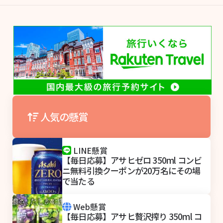
人気の懸賞
LINE懸賞
【毎日応募】アサヒゼロ 350ml コンビ
ニ無料引換クーポンが20万名にその場
で当たる
Web懸賞
【毎日応募】アサヒ贅沢搾り 350ml コ