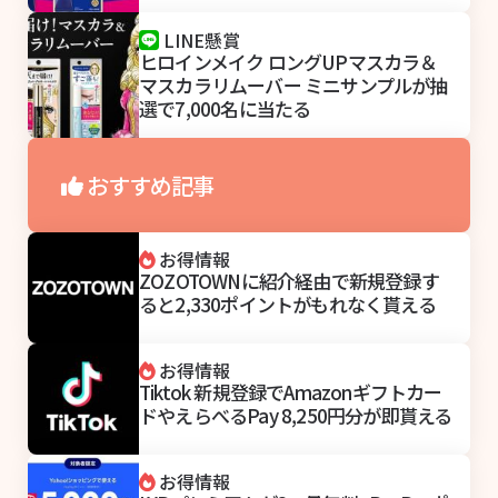
LINE懸賞
ヒロインメイク ロングUPマスカラ＆
マスカラリムーバー ミニサンプルが抽
選で7,000名に当たる
おすすめ記事
お得情報
ZOZOTOWNに紹介経由で新規登録す
ると2,330ポイントがもれなく貰える
お得情報
Tiktok 新規登録でAmazonギフトカー
ドやえらべるPay 8,250円分が即貰える
お得情報