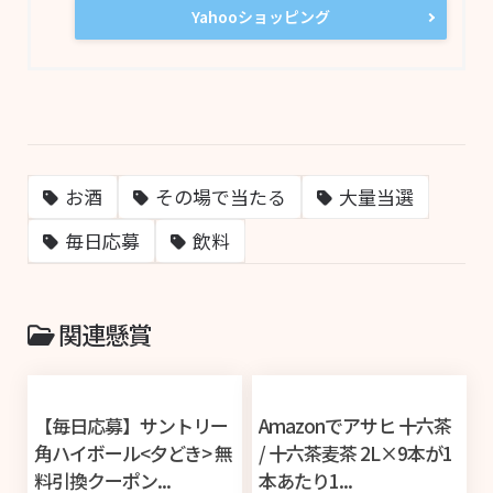
Yahooショッピング
お酒
その場で当たる
大量当選
毎日応募
飲料
関連懸賞
【毎日応募】サントリー
Amazonでアサヒ 十六茶
角ハイボール<夕どき> 無
/ 十六茶麦茶 2L×9本が1
料引換クーポン...
本あたり1...