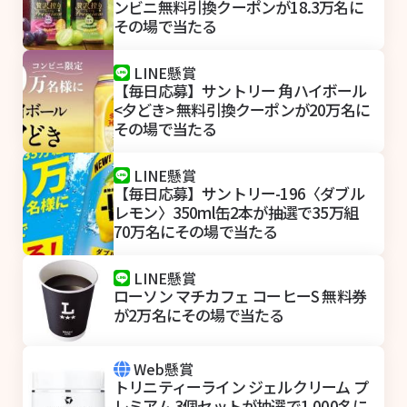
ンビニ無料引換クーポンが18.3万名に
その場で当たる
LINE懸賞
【毎日応募】サントリー 角ハイボール
<夕どき> 無料引換クーポンが20万名に
その場で当たる
LINE懸賞
【毎日応募】サントリー-196〈ダブル
レモン〉350ml缶2本が抽選で35万組
70万名にその場で当たる
LINE懸賞
ローソン マチカフェ コーヒーS 無料券
が2万名にその場で当たる
Web懸賞
トリニティーライン ジェルクリーム プ
レミアム 3個セットが抽選で1,000名に