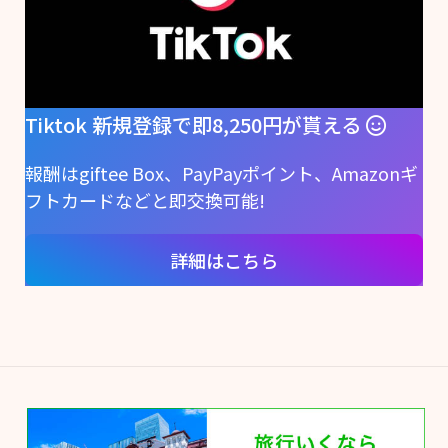
Tiktok 新規登録で即8,250円が貰える
報酬はgiftee Box、PayPayポイント、Amazonギ
フトカードなどと即交換可能!
詳細はこちら