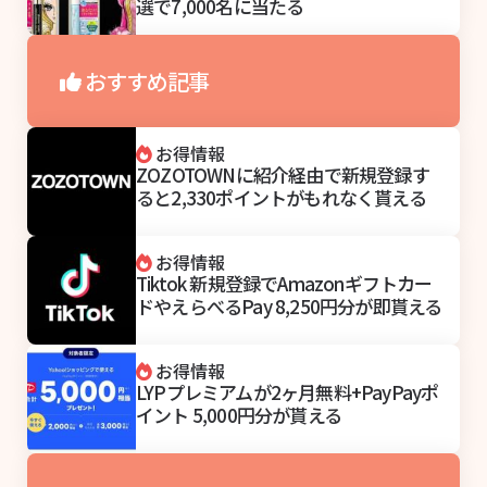
選で7,000名に当たる
おすすめ記事
お得情報
ZOZOTOWNに紹介経由で新規登録す
ると2,330ポイントがもれなく貰える
お得情報
Tiktok 新規登録でAmazonギフトカー
ドやえらべるPay 8,250円分が即貰える
お得情報
LYPプレミアムが2ヶ月無料+PayPayポ
イント 5,000円分が貰える